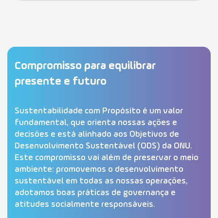
Segurança
Pesquisa e Inovação
Compromisso para equilibrar
Carreiras
presente e futuro
Transparência
Sustentabilidade com Propósito é um valor
fundamental, que orienta nossas ações e
Contact
decisões e está alinhado aos Objetivos de
Desenvolvimento Sustentável (ODS) da ONU.
Fornecedores
Este compromisso vai além de preservar o meio
ambiente: promovemos o desenvolvimento
Portal do Usuário
sustentável em todas as nossas operações,
adotamos boas práticas de governança e
atitudes socialmente responsáveis.