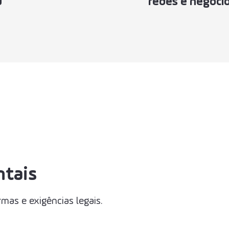
u
redes e negóci
ntais
as e exigências legais.