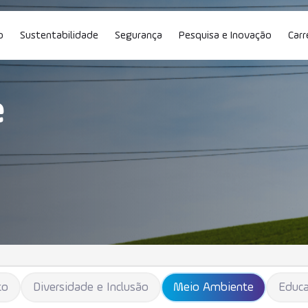
o
Sustentabilidade
Segurança
Pesquisa e Inovação
Carr
ito
e
Con
to
Diversidade e Inclusão
Meio Ambiente
Educa