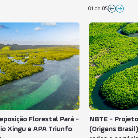
01
de
05
posição Florestal Pará -
NBTE - Projet
io Xingu e APA Triunfo
(Origens Brasil