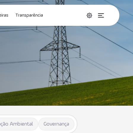
eiras
Transparência
Accessibilidade
tact
Fornecedores
Portal do Usuário
ção Ambiental
Governança