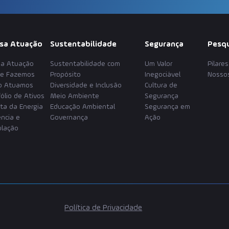
sa Atuação
Sustentabilidade
Segurança
Pesqu
a Atuação
Sustentabilidade com
Um Valor
Pilare
e Fazemos
Propósito
Inegociável
Nossos
o Atuamos
Diversidade e Inclusão
Cultura de
fólio de Ativos
Meio Ambiente
Segurança
ta da Energia
Educação Ambiental
Segurança em
ência e
Governança
Ação
lação
Política de Privacidade