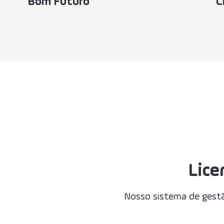
Bom Futuro
C
Lice
Nosso sistema de gestã