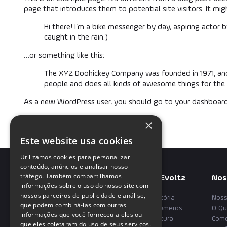
page that introduces them to potential site visitors. It mig
Hi there! I’m a bike messenger by day, aspiring actor b
caught in the rain.)
…or something like this:
The XYZ Doohickey Company was founded in 1971, and 
people and does all kinds of awesome things for th
As a new WordPress user, you should go to
your dashboar
×
Este website usa cookies
Utilizamos cookies para personalizar
conteúdo, anúncios e analisar nosso
tráfego. Também compartilhamos
Sobre a Evoltz
Nos
informações sobre o uso do nosso site com
nossos parceiros de publicidade e análise,
Nossa História
Noss
que podem combiná-las com outras
Nossos Números
O Qu
Escritório Rio de Janeiro
informações que você forneceu a eles ou
Nossa Cultura
Com
que eles coletaram do uso de seus serviços.