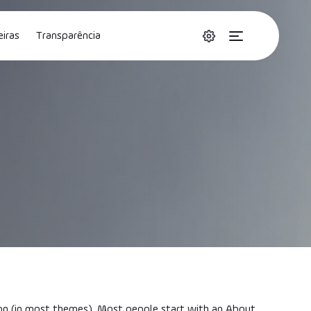
eiras
Transparência
Accessibilidade
tact
Fornecedores
Portal do Usuário
ation (in most themes). Most people start with an About