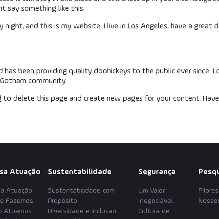
ht say something like this:
y night, and this is my website. I live in Los Angeles, have a great 
has been providing quality doohickeys to the public ever since. 
e Gotham community.
d
to delete this page and create new pages for your content. Have
sa Atuação
Sustentabilidade
Segurança
Pesqu
a Atuação
Sustentabilidade com
Um Valor
Pilare
e Fazemos
Propósito
Inegociável
Nossos
o Atuamos
Diversidade e Inclusão
Cultura de