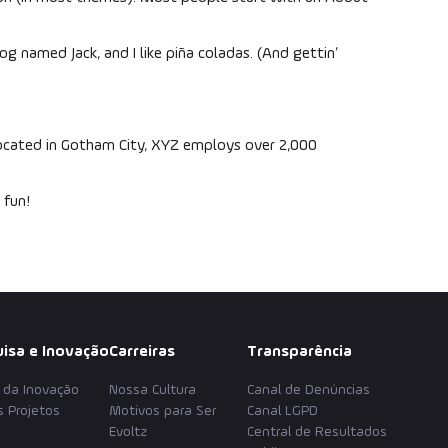
dog named Jack, and I like piña coladas. (And gettin’
Located in Gotham City, XYZ employs over 2,000
 fun!
isa e Inovação
Carreiras
Transparência
s da Inovação
Nossa Cultura
Canal de Denúncias
 Projetos
Motivos para Ser
Canal LGPD
Evoltz
Central de Resultados